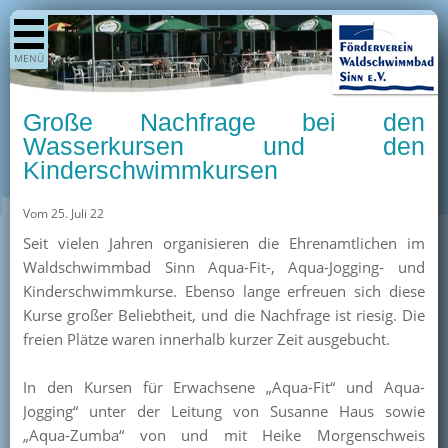
Shop
MENÜ
Aktuelles
Generationenpark
Große Nachfrage bei den
Termine
Wasserkursen und den
Kinderschwimmkursen
Berichte
Bilder
Vom 25. Juli 22
Öffnungszeiten / Preise
Seit vielen Jahren organisieren die Ehrenamtlichen im
Waldschwimmbad Sinn Aqua-Fit-, Aqua-Jogging- und
Kurse
Kinderschwimmkurse. Ebenso lange erfreuen sich diese
Kioskangebote
Kurse großer Beliebtheit, und die Nachfrage ist riesig. Die
freien Plätze waren innerhalb kurzer Zeit ausgebucht.
Unterstützer
Über uns
In den Kursen für Erwachsene „Aqua-Fit“ und Aqua-
Jogging“ unter der Leitung von Susanne Haus sowie
Team
„Aqua-Zumba“ von und mit Heike Morgenschweis
Pressearchiv