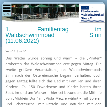
Shop
MENÜ
Aktuelles
Generationenpark
1. Familientag im
Termine
Waldschwimmbad Sinn
(11.06.2022)
Berichte
Bilder
Vom 11. Juni 22
Öffnungszeiten / Preise
Das Wetter wurde sonnig und warm – die „Piraten“
eroberten das Waldschwimmbad erst gegen Mittag. Die
Kurse
zweite größere Veranstaltung des Waldschwimmbads
Kioskangebote
Sinn nach der Ostereiersuche begann verhalten, doch
gegen Mittag füllte sich das Bad mit Familien und ihren
Unterstützer
Kindern. Ca. 150 Erwachsene und Kinder hatten ihren
Über uns
Spaß im und am Wasser – hier sei besonders die Mithilfe
von „MiddeimDorf“ mit Viola Metz erwähnt – mit Spielen
Team
und Schatzsuche, mit Rätseln und natürlich mit den
Pressearchiv