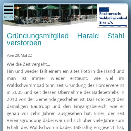
Shop
MENÜ
Aktuelles
Generationenpark
Gründungsmitglied Harald Stahl
Termine
verstorben
Berichte
Vom 20. Mai 22
Bilder
Wie die Zeit vergeht…
Öffnungszeiten / Preise
Hin und wieder fällt einem ein altes Foto in die Hand und
man ist immer wieder erstaunt, wie viel im
Kurse
Waldschwimmbad Sinn seit Gründung des Fördervereins
Kioskangebote
in 2005 und seit dessen Übernahme des Badebetriebs in
2010 von der Gemeinde geschehen ist. Das Foto zeigt den
Unterstützer
damaligen Bautrupp und den Eingangsbereich, wie er
Über uns
genau vor zehn Jahren ausgesehen hat. Einer, der seit
Vereinsgründung dabei war und sich über viele Jahre zum
Team
Erhalt des Waldschwimmbades tatkräftig eingesetzt hat,
Pressearchiv