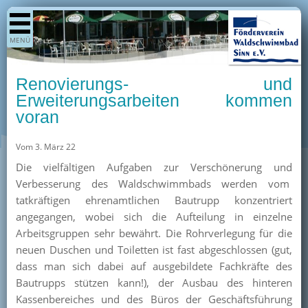
Shop
MENÜ
Aktuelles
Generationenpark
Renovierungs- und
Termine
Erweiterungsarbeiten kommen
voran
Berichte
Bilder
Vom 3. März 22
Öffnungszeiten / Preise
Die vielfältigen Aufgaben zur Verschönerung und
Verbesserung des Waldschwimmbads werden vom
Kurse
tatkräftigen ehrenamtlichen Bautrupp konzentriert
Kioskangebote
angegangen, wobei sich die Aufteilung in einzelne
Arbeitsgruppen sehr bewährt. Die Rohrverlegung für die
Unterstützer
neuen Duschen und Toiletten ist fast abgeschlossen (gut,
Über uns
dass man sich dabei auf ausgebildete Fachkräfte des
Bautrupps stützen kann!), der Ausbau des hinteren
Team
Kassenbereiches und des Büros der Geschäftsführung
Pressearchiv