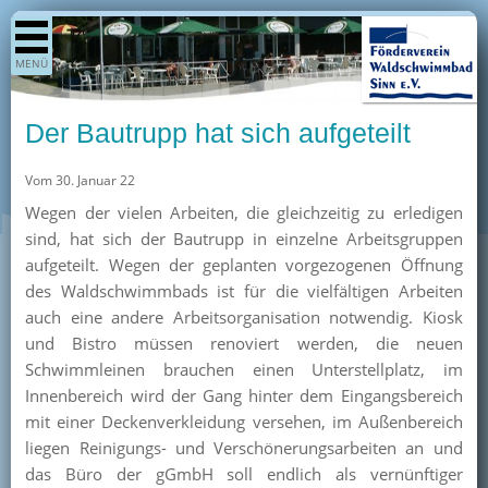
Shop
MENÜ
Aktuelles
Generationenpark
Der Bautrupp hat sich aufgeteilt
Termine
Vom 30. Januar 22
Berichte
Wegen der vielen Arbeiten, die gleichzeitig zu erledigen
Bilder
sind, hat sich der Bautrupp in einzelne Arbeitsgruppen
Öffnungszeiten / Preise
aufgeteilt. Wegen der geplanten vorgezogenen Öffnung
des Waldschwimmbads ist für die vielfältigen Arbeiten
Kurse
auch eine andere Arbeitsorganisation notwendig. Kiosk
Kioskangebote
und Bistro müssen renoviert werden, die neuen
Schwimmleinen brauchen einen Unterstellplatz, im
Unterstützer
Innenbereich wird der Gang hinter dem Eingangsbereich
Über uns
mit einer Deckenverkleidung versehen, im Außenbereich
liegen Reinigungs- und Verschönerungsarbeiten an und
Team
das Büro der gGmbH soll endlich als vernünftiger
Pressearchiv