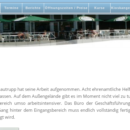
Termine
Berichte
Öffnungszeiten / Preise
Kurse
Kioskange
 Bautrupp hat seine Arbeit aufgenommen. Acht ehrenamtliche Hel
lassen. Auf dem Außengelände gibt es im Moment nicht viel zu
bereich umso arbeitsintensiver. Das Büro der Geschäftsführ
 Gang hinter dem Eingangsbereich muss endlich vollständig ferti
gt wird.