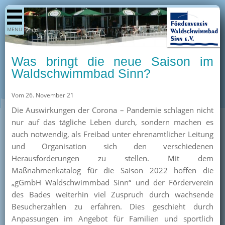
Shop
MENÜ
Aktuelles
Generationenpark
Was bringt die neue Saison im
Termine
Waldschwimmbad Sinn?
Berichte
Vom 26. November 21
Bilder
Die Auswirkungen der Corona – Pandemie schlagen nicht
Öffnungszeiten / Preise
nur auf das tägliche Leben durch, sondern machen es
auch notwendig, als Freibad unter ehrenamtlicher Leitung
Kurse
und Organisation sich den verschiedenen
Kioskangebote
Herausforderungen zu stellen. Mit dem
Maßnahmenkatalog für die Saison 2022 hoffen die
Unterstützer
„gGmbH Waldschwimmbad Sinn“ und der Förderverein
Über uns
des Bades weiterhin viel Zuspruch durch wachsende
Besucherzahlen zu erfahren. Dies geschieht durch
Team
Anpassungen im Angebot für Familien und sportlich
Pressearchiv