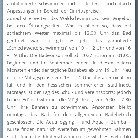
ambitionierte Schwimmer und – leider – auch durch
Kontakt
Anpassungen im Bereich der Eintrittspreise.
Zunächst erweitert das Waldschwimmbad sein Angebot
Mitglied werden
bei den Öffnungszeiten. War es bisher so, dass bei
schlechtem Wetter maximal bis 13.00 Uhr das Bad
geöffnet war, so gibt es jetzt das garantierte
„Schlechtwetterschwimmen“ von 10 – 12 Uhr und von 16
– 19 Uhr. Die Badesaison soll ab 2022 schon am 01.05.
beginnen und im September enden. In diesen beiden
Monaten endet der tägliche Badebetrieb um 19 Uhr. Neu
ist eine Mittagspause von 13 – 14 Uhr, die aber nicht im
Juli und in den hessischen Sommerferien stattfindet.
Montags ist der Tag des Schul- und Vereinssports; jedoch
haben Frühschwimmer die Möglichkeit, von 6.00 – 7.30
Uhr ihre Bahnen zu schwimmen. Ansonsten bleibt
montags das Bad für den allgemeinen Badebetrieb
geschlossen. Die Aqua-Jogging – und Aqua – Zumba –
Kurse finden natürlich weiterhin im gewohnten Rahmen
statt. Auch die Kinderschwimmkurse wird es weiterhin