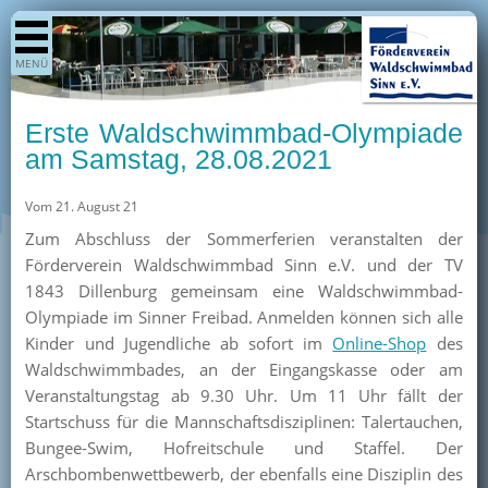
Shop
MENÜ
Aktuelles
Generationenpark
Erste Waldschwimmbad-Olympiade
Termine
am Samstag, 28.08.2021
Berichte
Vom 21. August 21
Bilder
Zum Abschluss der Sommerferien veranstalten der
Öffnungszeiten / Preise
Förderverein Waldschwimmbad Sinn e.V. und der TV
1843 Dillenburg gemeinsam eine Waldschwimmbad-
Kurse
Olympiade im Sinner Freibad. Anmelden können sich alle
Kioskangebote
Kinder und Jugendliche ab sofort im
Online-Shop
des
Waldschwimmbades, an der Eingangskasse oder am
Unterstützer
Veranstaltungstag ab 9.30 Uhr. Um 11 Uhr fällt der
Über uns
Startschuss für die Mannschaftsdisziplinen: Talertauchen,
Bungee-Swim, Hofreitschule und Staffel. Der
Team
Arschbombenwettbewerb, der ebenfalls eine Disziplin des
Pressearchiv