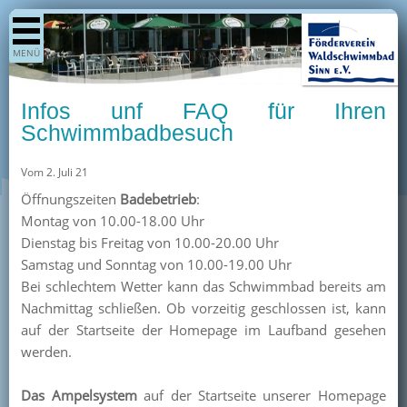
Shop
MENÜ
Aktuelles
Generationenpark
Infos unf FAQ für Ihren
Termine
Schwimmbadbesuch
Berichte
Vom 2. Juli 21
Bilder
Öffnungszeiten
Badebetrieb
:
Öffnungszeiten / Preise
Montag von 10.00-18.00 Uhr
Dienstag bis Freitag von 10.00-20.00 Uhr
Kurse
Samstag und Sonntag von 10.00-19.00 Uhr
Kioskangebote
Bei schlechtem Wetter kann das Schwimmbad bereits am
Nachmittag schließen. Ob vorzeitig geschlossen ist, kann
Unterstützer
auf der Startseite der Homepage im Laufband gesehen
Über uns
werden.
Team
Das Ampelsystem
auf der Startseite unserer Homepage
Pressearchiv