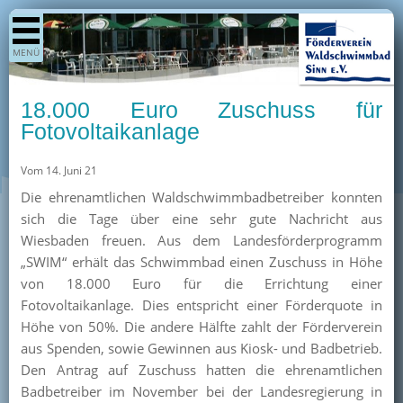
Shop
MENÜ
Aktuelles
Generationenpark
18.000 Euro Zuschuss für
Termine
Fotovoltaikanlage
Berichte
Vom 14. Juni 21
Bilder
Die ehrenamtlichen Waldschwimmbadbetreiber konnten
Öffnungszeiten / Preise
sich die Tage über eine sehr gute Nachricht aus
Wiesbaden freuen. Aus dem Landesförderprogramm
Kurse
„SWIM“ erhält das Schwimmbad einen Zuschuss in Höhe
Kioskangebote
von 18.000 Euro für die Errichtung einer
Fotovoltaikanlage. Dies entspricht einer Förderquote in
Unterstützer
Höhe von 50%. Die andere Hälfte zahlt der Förderverein
Über uns
aus Spenden, sowie Gewinnen aus Kiosk- und Badbetrieb.
Den Antrag auf Zuschuss hatten die ehrenamtlichen
Team
Badbetreiber im November bei der Landesregierung in
Pressearchiv