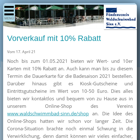
Shop
MENÜ
Aktuelles
Generationenpark
Vorverkauf mit 10% Rabatt
Termine
Vom 17. April 21
Berichte
Noch bis zum 01.05.2021 bieten wir Wert- und 10er
Bilder
Karten mit 10% Rabatt an. Auch kann man bis zu diesem
Öffnungszeiten / Preise
Termin die Dauerkarte für die Badesaison 2021 bestellen.
Darüber hinaus gibt es Kiosk-Gutscheine und
Kurse
Eintrittsgutscheine im Wert von 10-50 Euro. Dies alles
Kioskangebote
bieten wir kontaktlos und bequem von zu Hause aus in
unserem Online-Shop des Vereins
Unterstützer
www.waldschwimmbad-sinn.de/shop
an. Die Idee des
Über uns
Online-Shops hatten wir schon vor langer Zeit. Die
Corona-Situation brachte noch einmal Schwung in die
Team
Verwirklichung, denn damit können wir vieles einfacher,
Pressearchiv