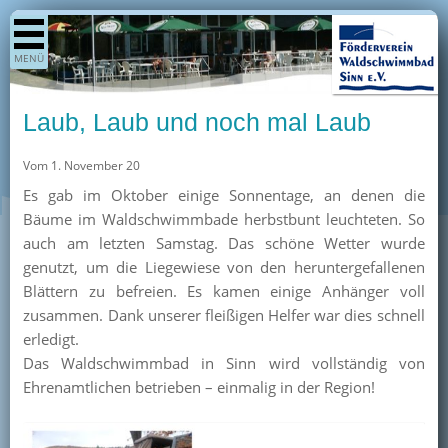
Shop
MENÜ
Aktuelles
Generationenpark
Laub, Laub und noch mal Laub
Termine
Vom 1. November 20
Berichte
Es gab im Oktober einige Sonnentage, an denen die
Bilder
Bäume im Waldschwimmbade herbstbunt leuchteten. So
Öffnungszeiten / Preise
auch am letzten Samstag. Das schöne Wetter wurde
genutzt, um die Liegewiese von den heruntergefallenen
Kurse
Blättern zu befreien. Es kamen einige Anhänger voll
Kioskangebote
zusammen. Dank unserer fleißigen Helfer war dies schnell
erledigt.
Unterstützer
Das Waldschwimmbad in Sinn wird vollständig von
Über uns
Ehrenamtlichen betrieben – einmalig in der Region!
Team
Pressearchiv