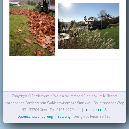
Kontakt
Mitglied werden
Copyright ©
Förderverein Waldschwimmbad Sinn e.V. - Alle Rechte
vorbehalten Förderverein Waldschwimmbad Sinn e.V. - Ballersbacher Weg
45 - 35764 Sinn - Tel. 0163-6279441 |
Impressum &
Datenschutzerklärung
|
Satzung
- Design by Jonas Sträßer