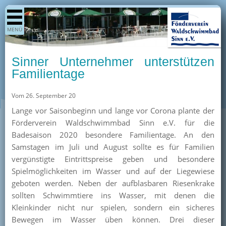
Shop
MENÜ
Aktuelles
Generationenpark
Sinner Unternehmer unterstützen
Termine
Familientage
Berichte
Vom 26. September 20
Bilder
Lange vor Saisonbeginn und lange vor Corona plante der
Öffnungszeiten / Preise
Förderverein Waldschwimmbad Sinn e.V. für die
Badesaison 2020 besondere Familientage. An den
Kurse
Samstagen im Juli und August sollte es für Familien
Kioskangebote
vergünstigte Eintrittspreise geben und besondere
Spielmöglichkeiten im Wasser und auf der Liegewiese
Unterstützer
geboten werden. Neben der aufblasbaren Riesenkrake
Über uns
sollten Schwimmtiere ins Wasser, mit denen die
Kleinkinder nicht nur spielen, sondern ein sicheres
Team
Bewegen im Wasser üben können. Drei dieser
Pressearchiv