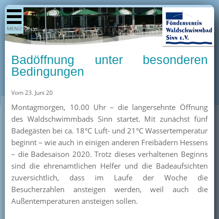
Shop
MENÜ
Aktuelles
Generationenpark
Badöffnung unter besonderen
Termine
Bedingungen
Berichte
Vom 23. Juni 20
Bilder
Montagmorgen, 10.00 Uhr – die langersehnte Öffnung
Öffnungszeiten / Preise
des Waldschwimmbads Sinn startet. Mit zunächst fünf
Badegästen bei ca. 18°C Luft- und 21°C Wassertemperatur
Kurse
beginnt – wie auch in einigen anderen Freibädern Hessens
Kioskangebote
– die Badesaison 2020. Trotz dieses verhaltenen Beginns
sind die ehrenamtlichen Helfer und die Badeaufsichten
Unterstützer
zuversichtlich, dass im Laufe der Woche die
Über uns
Besucherzahlen ansteigen werden, weil auch die
Außentemperaturen ansteigen sollen.
Team
Pressearchiv