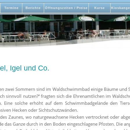
Termine
Berichte
Öffnungszeiten / Preise
Kurse
Kioskange
el, Igel und Co.
nen zwei Sommern sind im Waldschwimmbad einige Bäume und St
ch sinnvoll nutzen?“ fragten sich die Ehrenamtlichen im Walds
en. Eine solche erhöht auf dem Schwimmbadgelände den Tiers
ensiven Hecken oder Sichtschutzwänden.
des Zaunes, wo naturgewachsene Hecken vertrocknet oder abge
urde das Ganze durch in den Boden eingeschlagene Pfosten. Die ang