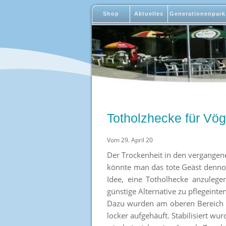
Shop
Aktuelles
Generationenpark
Totholzhecke für Vög
Vom 29. April 20
Der Trockenheit in den vergange
könnte man das tote Geäst denno
Idee, eine Totholhecke anzuleg
günstige Alternative zu pflegeint
Dazu wurden am oberen Bereich 
locker aufgehäuft. Stabilisiert w