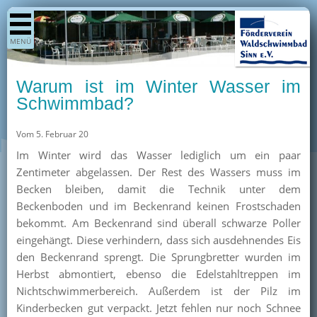
Shop
MENÜ
Aktuelles
Generationenpark
Warum ist im Winter Wasser im
Termine
Schwimmbad?
Berichte
Vom 5. Februar 20
Bilder
Im Winter wird das Wasser lediglich um ein paar
Öffnungszeiten / Preise
Zentimeter abgelassen. Der Rest des Wassers muss im
Becken bleiben, damit die Technik unter dem
Kurse
Beckenboden und im Beckenrand keinen Frostschaden
Kioskangebote
bekommt. Am Beckenrand sind überall schwarze Poller
eingehängt. Diese verhindern, dass sich ausdehnendes Eis
Unterstützer
den Beckenrand sprengt. Die Sprungbretter wurden im
Über uns
Herbst abmontiert, ebenso die Edelstahltreppen im
Nichtschwimmerbereich. Außerdem ist der Pilz im
Team
Kinderbecken gut verpackt. Jetzt fehlen nur noch Schnee
Pressearchiv