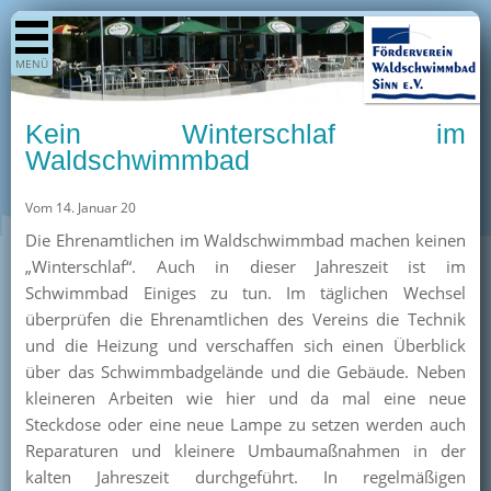
Shop
MENÜ
Aktuelles
Generationenpark
Kein Winterschlaf im
Termine
Waldschwimmbad
Berichte
Vom 14. Januar 20
Bilder
Die Ehrenamtlichen im Waldschwimmbad machen keinen
Öffnungszeiten / Preise
„Winterschlaf“. Auch in dieser Jahreszeit ist im
Schwimmbad Einiges zu tun. Im täglichen Wechsel
Kurse
überprüfen die Ehrenamtlichen des Vereins die Technik
Kioskangebote
und die Heizung und verschaffen sich einen Überblick
über das Schwimmbadgelände und die Gebäude. Neben
Unterstützer
kleineren Arbeiten wie hier und da mal eine neue
Über uns
Steckdose oder eine neue Lampe zu setzen werden auch
Reparaturen und kleinere Umbaumaßnahmen in der
Team
kalten Jahreszeit durchgeführt. In regelmäßigen
Pressearchiv