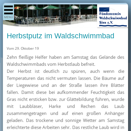
Shop
MENÜ
Aktuelles
Generationenpark
Herbstputz im Waldschwimmbad
Termine
Vom 29. Oktober 19
Berichte
Zehn fleißige Helfer haben am Samstag das Gelände des
Bilder
Waldschwimmbads vom Herbstlaub befreit.
Öffnungszeiten / Preise
Der Herbst ist deutlich zu spüren, auch wenn die
Temperaturen das nicht vermuten lassen. Die Bäume auf
Kurse
der Liegewiese und an der Straße lassen ihre Blätter
Kioskangebote
fallen. Damit diese bei aufkommender Feuchtigkeit das
Gras nicht ersticken bzw. zur Glättebildung führen, wurde
Unterstützer
mit Laubbläser, Harke und Rechen das Laub
Über uns
zusammengetragen und auf einen großen Anhänger
geladen. Das trockene und sonnige Wetter am Samstag
Team
erleichterte diese Arbeiten sehr. Das restliche Laub wird in
Pressearchiv