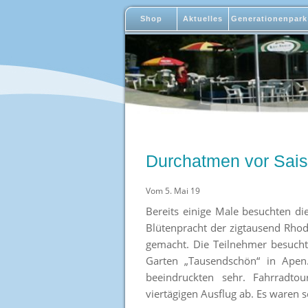
Shop
Aktuelles
Generationenpark
Durchatmen vor Sai
Vom 5. Mai 19
Bereits einige Male besuchten d
Blütenpracht der zigtausend Rhod
gemacht. Die Teilnehmer besuch
Garten „Tausendschön“ in Apen
beeindruckten sehr. Fahrradto
viertägigen Ausflug ab. Es waren