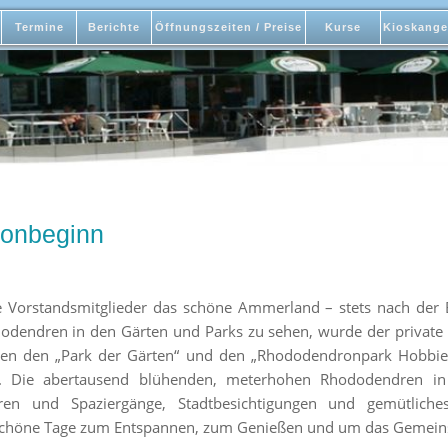
Termine
Berichte
Öffnungszeiten / Preise
Kurse
Kioskange
sonbeginn
ie Vorstandsmitglieder das schöne Ammerland – stets nach der
odendren in den Gärten und Parks zu sehen, wurde der private 
ten den „Park der Gärten“ und den „Rhododendronpark Hobbie
. Die abertausend blühenden, meterhohen Rhododendren in
uren und Spaziergänge, Stadtbesichtigungen und gemütlic
 schöne Tage zum Entspannen, zum Genießen und um das Gemeinsc