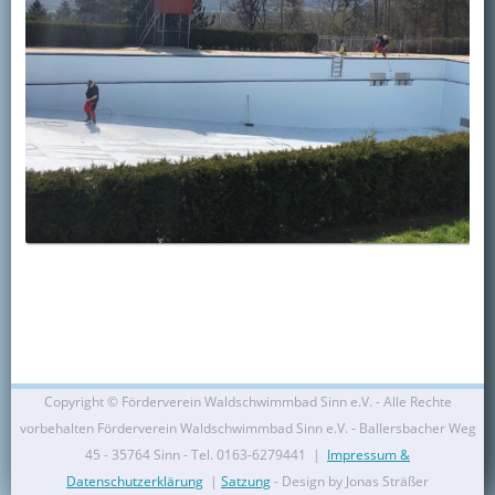
Copyright ©
Förderverein Waldschwimmbad Sinn e.V. - Alle Rechte
vorbehalten Förderverein Waldschwimmbad Sinn e.V. - Ballersbacher Weg
45 - 35764 Sinn - Tel. 0163-6279441 |
Impressum &
Datenschutzerklärung
|
Satzung
- Design by Jonas Sträßer