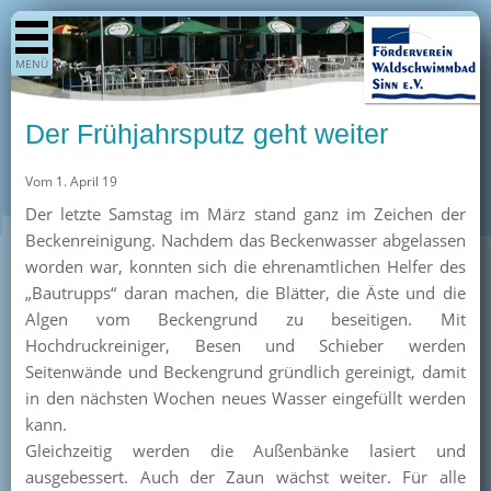
Shop
MENÜ
Aktuelles
Generationenpark
Der Frühjahrsputz geht weiter
Termine
Vom 1. April 19
Berichte
Der letzte Samstag im März stand ganz im Zeichen der
Bilder
Beckenreinigung. Nachdem das Beckenwasser abgelassen
Öffnungszeiten / Preise
worden war, konnten sich die ehrenamtlichen Helfer des
„Bautrupps“ daran machen, die Blätter, die Äste und die
Kurse
Algen vom Beckengrund zu beseitigen. Mit
Kioskangebote
Hochdruckreiniger, Besen und Schieber werden
Seitenwände und Beckengrund gründlich gereinigt, damit
Unterstützer
in den nächsten Wochen neues Wasser eingefüllt werden
Über uns
kann.
Gleichzeitig werden die Außenbänke lasiert und
Team
ausgebessert. Auch der Zaun wächst weiter. Für alle
Pressearchiv