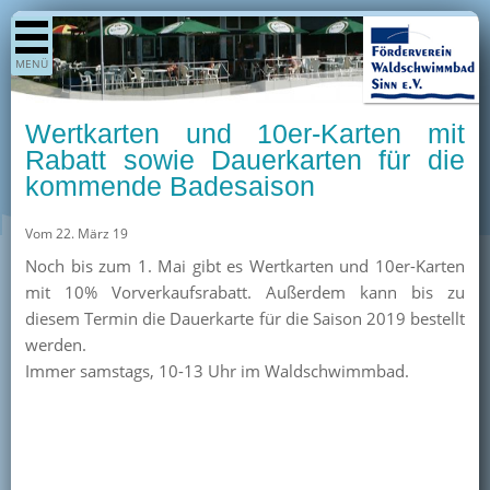
Shop
MENÜ
Aktuelles
Generationenpark
Wertkarten und 10er-Karten mit
Termine
Rabatt sowie Dauerkarten für die
kommende Badesaison
Berichte
Bilder
Vom 22. März 19
Öffnungszeiten / Preise
Noch bis zum 1. Mai gibt es Wertkarten und 10er-Karten
mit 10% Vorverkaufsrabatt. Außerdem kann bis zu
Kurse
diesem Termin die Dauerkarte für die Saison 2019 bestellt
Kioskangebote
werden.
Immer samstags, 10-13 Uhr im Waldschwimmbad.
Unterstützer
Über uns
Team
Pressearchiv