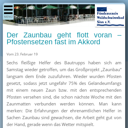
Shop
MENÜ
Aktuelles
Generationenpark
Der Zaunbau geht flott voran –
Termine
Pfostensetzen fast im Akkord
Berichte
Vom 23. Februar 19
Bilder
Sechs fleißige Helfer des Bautrupps haben sich am
Öffnungszeiten / Preise
Samstag wieder getroffen, um das Großprojekt „Zaunbau“
langsam dem Ende zuzuführen. Wieder wurden Pfosten
Kurse
gesetzt, sodass jetzt ungefähr 75% des Geländeumfangs
Kioskangebote
mit einem neuen Zaun bzw. mit den entsprechenden
Pfosten versehen sind, die schon nächste Woche mit den
Unterstützer
Zaunmatten verbunden werden können. Man kann
Über uns
merken: Die Erfahrungen der ehrenamtlichen Helfer in
Sachen Zaunbau sind gewachsen, die Arbeit geht gut von
Team
der Hand, gerade wenn das Wetter mitspielt.
Pressearchiv