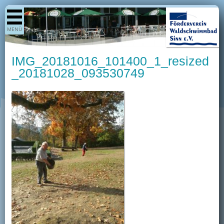
Shop
MENÜ
Aktuelles
Generationenpark
IMG_20181016_101400_1_resized
Termine
_20181028_093530749
Berichte
Bilder
Öffnungszeiten / Preise
Kurse
Kioskangebote
Unterstützer
Über uns
Team
Pressearchiv