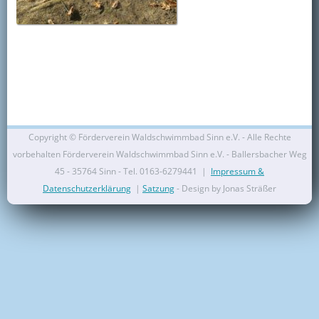
Kontakt
Mitglied werden
Copyright ©
Förderverein Waldschwimmbad Sinn e.V. - Alle Rechte
vorbehalten Förderverein Waldschwimmbad Sinn e.V. - Ballersbacher Weg
45 - 35764 Sinn - Tel. 0163-6279441 |
Impressum &
Datenschutzerklärung
|
Satzung
- Design by Jonas Sträßer