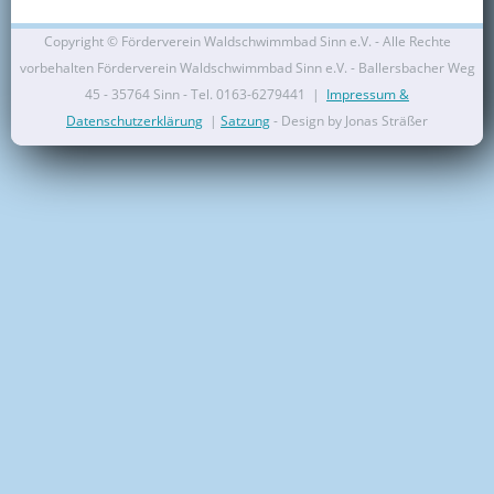
Kontakt
Copyright ©
Förderverein Waldschwimmbad Sinn e.V. - Alle Rechte
vorbehalten Förderverein Waldschwimmbad Sinn e.V. - Ballersbacher Weg
Mitglied werden
45 - 35764 Sinn - Tel. 0163-6279441 |
Impressum &
Datenschutzerklärung
|
Satzung
- Design by Jonas Sträßer