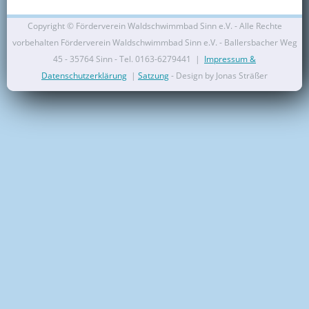
Kontakt
Copyright ©
Förderverein Waldschwimmbad Sinn e.V. - Alle Rechte
vorbehalten Förderverein Waldschwimmbad Sinn e.V. - Ballersbacher Weg
Mitglied werden
45 - 35764 Sinn - Tel. 0163-6279441 |
Impressum &
Datenschutzerklärung
|
Satzung
- Design by Jonas Sträßer