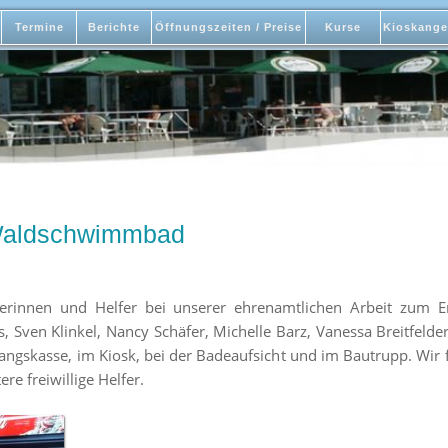
Termine
Berichte
Öffnungszeiten / Preise
Kurse
Kioskange
 Waldschwimmbad
erinnen und Helfer bei unserer ehrenamtlichen Arbeit zum
, Sven Klinkel, Nancy Schäfer, Michelle Barz, Vanessa Breitfelde
ngangskasse, im Kiosk, bei der Badeaufsicht und im Bautrupp. Wir 
re freiwillige Helfer.