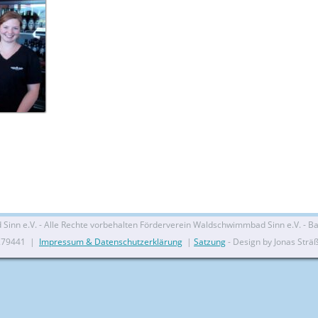
nn e.V. - Alle Rechte vorbehalten Förderverein Waldschwimmbad Sinn e.V. - Bal
279441 |
Impressum & Datenschutzerklärung
|
Satzung
- Design by Jonas Strä