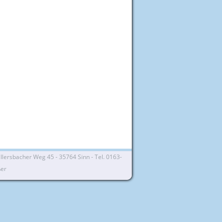
lersbacher Weg 45 - 35764 Sinn - Tel. 0163-
ßer