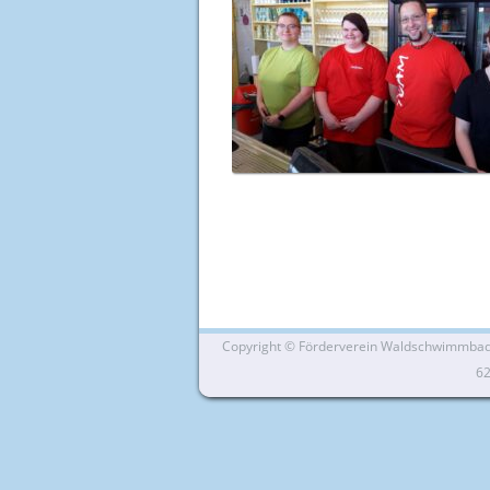
Copyright ©
Förderverein Waldschwimmbad Si
6