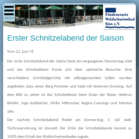
Shop
MENÜ
Aktuelles
Generationenpark
Erster Schnitzelabend der Saison
Termine
Vom 22. Juni 18
Berichte
Der erste Schnitzelabend der Saison fand am vergangenen Donnerstag statt
Bilder
und das Schnitzelteam freute sich über zahlreiche Besucher. Drei
Öffnungszeiten / Preise
verschiedene Schnitzelgerichte mit selbstgemachten Soßen wurden
Kurse
angeboten dazu einen Berg Pommes und Salat mit leckerem Dressing. Auf
Kioskangebote
dem Bild zu sehen ist das Schnitzelteam beim Essen der Reste: Heidrun
Bindler, Inge Isselbächer, Ulrike Mittrücker, Regina Cannings und Martina
Unterstützer
Jahr.
Über uns
Der nächste Schnitzelabend findet am Donnerstag, 5. Juli statt.
Team
Tischreservierung ist sinnvoll. Der Erlös der Schnitzelabende kommt zu
100% dem Erhalt des Waldschwimmbades zugute.
Pressearchiv