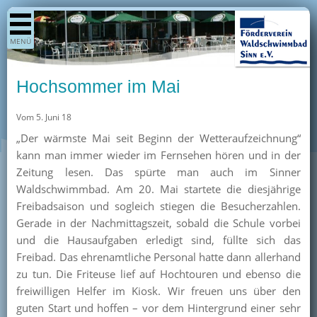
Shop
MENÜ
Aktuelles
Generationenpark
Hochsommer im Mai
Termine
Vom 5. Juni 18
Berichte
„Der wärmste Mai seit Beginn der Wetteraufzeichnung“
Bilder
kann man immer wieder im Fernsehen hören und in der
Öffnungszeiten / Preise
Zeitung lesen. Das spürte man auch im Sinner
Waldschwimmbad. Am 20. Mai startete die diesjährige
Kurse
Freibadsaison und sogleich stiegen die Besucherzahlen.
Kioskangebote
Gerade in der Nachmittagszeit, sobald die Schule vorbei
und die Hausaufgaben erledigt sind, füllte sich das
Unterstützer
Freibad. Das ehrenamtliche Personal hatte dann allerhand
Über uns
zu tun. Die Friteuse lief auf Hochtouren und ebenso die
freiwilligen Helfer im Kiosk. Wir freuen uns über den
Team
guten Start und hoffen – vor dem Hintergrund einer sehr
Pressearchiv