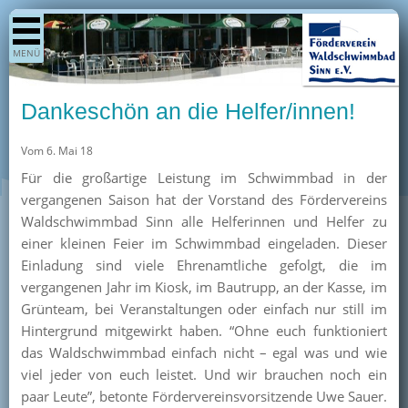
Shop
MENÜ
Aktuelles
Generationenpark
Dankeschön an die Helfer/innen!
Termine
Vom 6. Mai 18
Berichte
Für die großartige Leistung im Schwimmbad in der
Bilder
vergangenen Saison hat der Vorstand des Fördervereins
Öffnungszeiten / Preise
Waldschwimmbad Sinn alle Helferinnen und Helfer zu
einer kleinen Feier im Schwimmbad eingeladen. Dieser
Kurse
Einladung sind viele Ehrenamtliche gefolgt, die im
Kioskangebote
vergangenen Jahr im Kiosk, im Bautrupp, an der Kasse, im
Grünteam, bei Veranstaltungen oder einfach nur still im
Unterstützer
Hintergrund mitgewirkt haben. “Ohne euch funktioniert
Über uns
das Waldschwimmbad einfach nicht – egal was und wie
viel jeder von euch leistet. Und wir brauchen noch ein
Team
paar Leute”, betonte Fördervereinsvorsitzende Uwe Sauer.
Pressearchiv