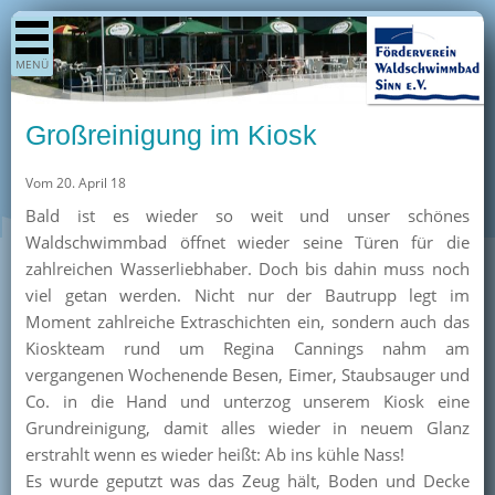
Shop
MENÜ
Aktuelles
Generationenpark
Großreinigung im Kiosk
Termine
Vom 20. April 18
Berichte
Bald ist es wieder so weit und unser schönes
Bilder
Waldschwimmbad öffnet wieder seine Türen für die
Öffnungszeiten / Preise
zahlreichen Wasserliebhaber. Doch bis dahin muss noch
viel getan werden. Nicht nur der Bautrupp legt im
Kurse
Moment zahlreiche Extraschichten ein, sondern auch das
Kioskangebote
Kioskteam rund um Regina Cannings nahm am
vergangenen Wochenende Besen, Eimer, Staubsauger und
Unterstützer
Co. in die Hand und unterzog unserem Kiosk eine
Über uns
Grundreinigung, damit alles wieder in neuem Glanz
erstrahlt wenn es wieder heißt: Ab ins kühle Nass!
Team
Es wurde geputzt was das Zeug hält, Boden und Decke
Pressearchiv