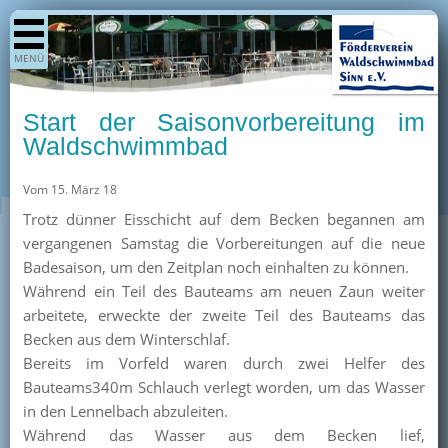
Shop
MENÜ
Aktuelles
Generationenpark
Start der Saisonvorbereitung im
Termine
Waldschwimmbad
Berichte
Vom 15. März 18
Bilder
Trotz dünner Eisschicht auf dem Becken begannen am
Öffnungszeiten / Preise
vergangenen Samstag die Vorbereitungen auf die neue
Badesaison, um den Zeitplan noch einhalten zu können.
Kurse
Während ein Teil des Bauteams am neuen Zaun weiter
Kioskangebote
arbeitete, erweckte der zweite Teil des Bauteams das
Becken aus dem Winterschlaf.
Unterstützer
Bereits im Vorfeld waren durch zwei Helfer des
Über uns
Bauteams340m Schlauch verlegt worden, um das Wasser
in den Lennelbach abzuleiten.
Team
Während das Wasser aus dem Becken lief,
Pressearchiv