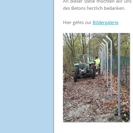
An dieser Stelle möchten wir uns
des Betons herzlich bedanken.
Hier gehts zur
Bildergalerie