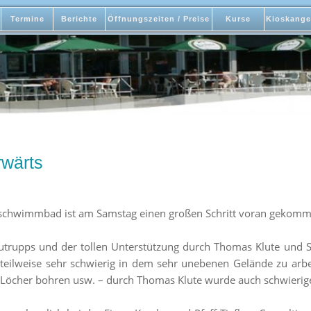
Termine
Berichte
Öffnungszeiten / Preise
Kurse
Kioskange
rwärts
schwimmbad ist am Samstag einen großen Schritt voran gekomm
utrupps und der tollen Unterstützung durch Thomas Klute und 
t teilweise sehr schwierig in dem sehr unebenen Gelände zu arb
Löcher bohren usw. – durch Thomas Klute wurde auch schwierige