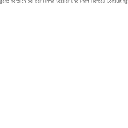
 ganz herzlich bei der Firma Kessler und Pfaff Tiefbau Consulti