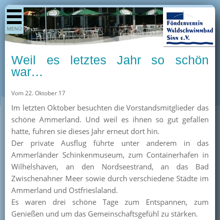
Shop
MENÜ
Aktuelles
Generationenpark
Weil es letztes Jahr so schön
Termine
war…
Berichte
Vom 22. Oktober 17
Bilder
Im letzten Oktober besuchten die Vorstandsmitglieder das
Öffnungszeiten / Preise
schöne Ammerland. Und weil es ihnen so gut gefallen
hatte, fuhren sie dieses Jahr erneut dort hin.
Kurse
Der private Ausflug führte unter anderem in das
Kioskangebote
Ammerländer Schinkenmuseum, zum Containerhafen in
Wilhelshaven, an den Nordseestrand, an das Bad
Unterstützer
Zwischenahner Meer sowie durch verschiedene Städte im
Über uns
Ammerland und Ostfrieslaland.
Es waren drei schöne Tage zum Entspannen, zum
Team
Genießen und um das Gemeinschaftsgefühl zu stärken.
Pressearchiv