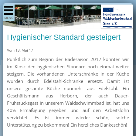
Shop
MENÜ
Aktuelles
Generationenpark
Hygienischer Standard gesteigert
Termine
Vom 13. Mai 17
Berichte
Pünktlich zum Beginn der Badesaison 2017 konnten wir
Bilder
im Kiosk den hygienischen Standard noch einmal weiter
Öffnungszeiten / Preise
steigern. Die vorhandenen Unterschränke in der Küche
wurden durch Edelstahl-Schränke ersetzt. Damit ist
Kurse
unsere gesamte Küche nunmehr aus Edelstahl. Ein
Kioskangebote
Geschäftsmann aus Herborn, der auch Dauer-
Frühstücksgast in unserem Waldschwimmbad ist, hat uns
Unterstützer
40% Ermäßigung gegeben und auf den Arbeitslohn
Über uns
verzichtet. Es ist immer wieder schön, solche
Unterstützung zu bekommen! Ein herzliches Dankeschön!
Team
Pressearchiv