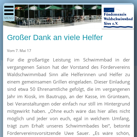
Shop
MENÜ
Aktuelles
Generationenpark
Großer Dank an viele Helfer
Termine
Vom 7. Mai 17
Berichte
Für die großartige Leistung im Schwimmbad in der
Bilder
vergangenen Saison hat der Vorstand des Fördervereins
Öffnungszeiten / Preise
Waldschwimmbad Sinn alle Helferinnen und Helfer zu
einem gemeinsamen Grillen eingeladen. Dieser Einladung
Kurse
sind etwa 50 Ehrenamtliche gefolgt, die im vergangenen
Kioskangebote
Jahr im Kiosk, im Bautrupp, an der Kasse, im Grünteam,
bei Veranstaltungen oder einfach nur still im Hintergrund
Unterstützer
mitgewirkt haben. „Ohne euch wäre das hier alles nicht
Über uns
möglich und jeder von euch, egal in welchem Umfang,
trägt zum Erhalt unseres Schwimmbades bei“, betonte
Team
Fördervereinsvorsitzende Uwe Sauer. „Es wäre schön,
Pressearchiv