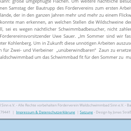
 kann: große umgepflügte Flächen. Um weitere nächtliche Besu
nen Samstag der Bautrupp des Fördervereins zum ersten Arbeits
de, der in den ganzen Jahren mehr und mehr zu einem Flickwe
 konnte man erkennen, an welchen Stellen die Wildschweine d
ell, sei es wegen nächtlicher Schwimmbadbesucher, nicht zah
Förderereinsvorsitzender Uwe Sauer. „Im Sommer sind wir fa
eter Kohlenberg. Um in Zukunft diese unnötigen Arbeiten auszusc
n für Zwei- und Vierbeiner „unüberwindbaren“ Zaun zu ersetzen. 
 Waldschwimmbad um das Schwimmbad fit für den Sommer zu m
nn e.V. - Alle Rechte vorbehalten Förderverein Waldschwimmbad Sinn e.V. - Bal
279441 |
Impressum & Datenschutzerklärung
|
Satzung
- Design by Jonas Strä