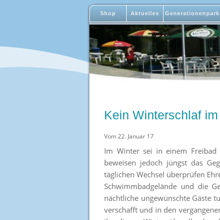
Shop
Aktuelles
Generationenpark
Kein Winterschlaf 
Vom 22. Januar 17
Im Winter sei in einem Freibad
beweisen jedoch jüngst das Geg
täglichen Wechsel überprüfen Ehre
Schwimmbadgelände und die Gebä
nächtliche ungewünschte Gäste t
verschafft und in den vergangene