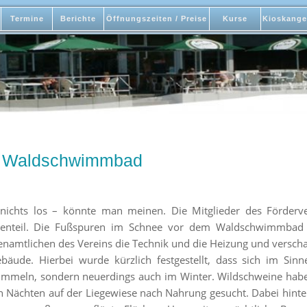
Termine
Berichte
Öffnungszeiten / Preise
Kurse
Kioskange
im Waldschwimmbad
 nichts los – könnte man meinen. Die Mitglieder des Förder
enteil. Die Fußspuren im Schnee vor dem Waldschwimmbad z
namtlichen des Vereins die Technik und die Heizung und verscha
ude. Hierbei wurde kürzlich festgestellt, dass sich im Sin
ummeln, sondern neuerdings auch im Winter. Wildschweine hab
n Nächten auf der Liegewiese nach Nahrung gesucht. Dabei hinter