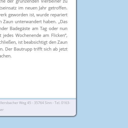
che der grunzenden Vierbeiner zu
einsatz im neuen Jahr getroffen.
rk geworden ist, wurde repariert
en Zaun unterwandert haben. „Das
lender Badegäste am Tag oder nun
st jedes Wochenende am Flicken“,
hließen, ist beabsichtigt den Zaun
Der Bautrupp trifft sich ab jetzt
achen.
lersbacher Weg 45 - 35764 Sinn - Tel. 0163-
ßer