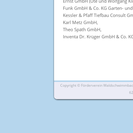
Ernst GmbH (Ute und Wolfgang Kli
Funk GmbH & Co. KG Garten- und
Kessler & Pfaff Tiefbau Consult G
Karl Metz GmbH,
Theo Späth GmbH,
Inventa Dr. Krüger GmbH & Co. K
Copyright ©
Förderverein Waldschwimmbad Si
6