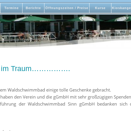
Termine
Berichte
Öffnungszeiten / Preise
Kurse
Kioskange
wie im Traum…………….
 dem Waldschwimmbad einige tolle Geschenke gebracht.
haben den Verein und die gGmbH mit sehr großzügigen Spenden
sführung der Waldschwimmbad Sinn gGmbH bedanken sich dah