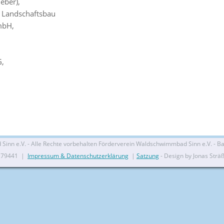
eber),
 Landschaftsbau
mbH,
G,
nn e.V. - Alle Rechte vorbehalten Förderverein Waldschwimmbad Sinn e.V. - Bal
279441 |
Impressum & Datenschutzerklärung
|
Satzung
- Design by Jonas Strä