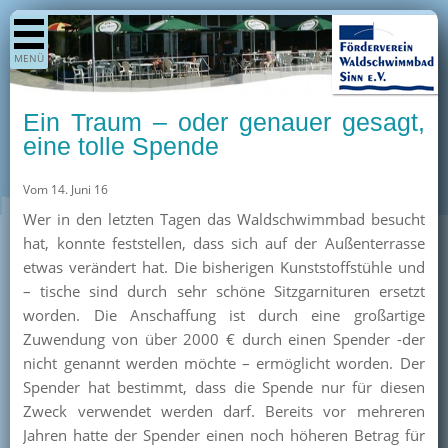
Shop
MENÜ
Aktuelles
Generationenpark
Ein Traum – oder genauer gesagt,
Termine
eine tolle Spende
Berichte
Vom 14. Juni 16
Bilder
Wer in den letzten Tagen das Waldschwimmbad besucht
Öffnungszeiten / Preise
hat, konnte feststellen, dass sich auf der Außenterrasse
etwas verändert hat. Die bisherigen Kunststoffstühle und
Kurse
– tische sind durch sehr schöne Sitzgarnituren ersetzt
Kioskangebote
worden. Die Anschaffung ist durch eine großartige
Zuwendung von über 2000 € durch einen Spender -der
Unterstützer
nicht genannt werden möchte – ermöglicht worden. Der
Über uns
Spender hat bestimmt, dass die Spende nur für diesen
Zweck verwendet werden darf. Bereits vor mehreren
Team
Jahren hatte der Spender einen noch höheren Betrag für
Pressearchiv