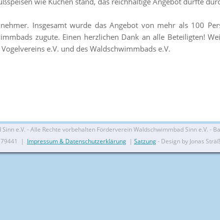
ßspeisen wie Kuchen stand, das reichhaltige Angebot dürfte durc
ilnehmer. Insgesamt wurde das Angebot von mehr als 100 P
mbads zugute. Einen herzlichen Dank an alle Beteiligten! Wei
s Vogelvereins e.V. und des Waldschwimmbads e.V.
nn e.V. - Alle Rechte vorbehalten Förderverein Waldschwimmbad Sinn e.V. - Bal
279441 |
Impressum & Datenschutzerklärung
|
Satzung
- Design by Jonas Strä