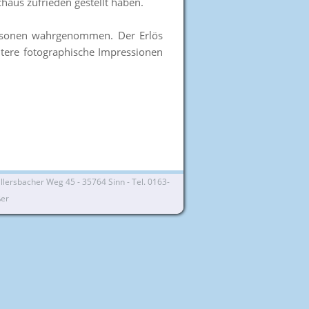
haus zufrieden gestellt haben.
ersonen wahrgenommen. Der Erlös
tere fotographische Impressionen
lersbacher Weg 45 - 35764 Sinn - Tel. 0163-
ßer