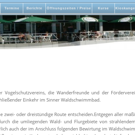
Termine
Berichte
Öffnungszeiten / Preise
Kurse
Kioskange
er Vogelschutzvereins, die Wanderfreunde und der Förderve
ließender Einkehr im Sinner Waldschwimmbad.
ne zwei- oder dreistündige Route entscheiden.Entgegen aller mä
 durch die umliegenden Wald- und Flurgebiete von strahlen
ürlich auch der im Anschluss folgenden Bewirtung im Waldschw