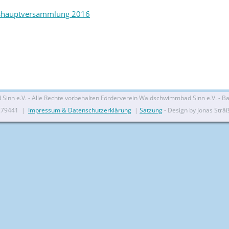
shauptversammlung 2016
nn e.V. - Alle Rechte vorbehalten Förderverein Waldschwimmbad Sinn e.V. - Bal
279441 |
Impressum & Datenschutzerklärung
|
Satzung
- Design by Jonas Strä