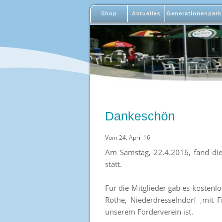
Shop
Aktuelles
Generationenpark
Dankeschön
Vom 24. April 16
Am Samstag, 22.4.2016, fand di
statt.
Für die Mitglieder gab es kosten
Rothe, Niederdresselndorf ,mit F
unserem Förderverein ist.