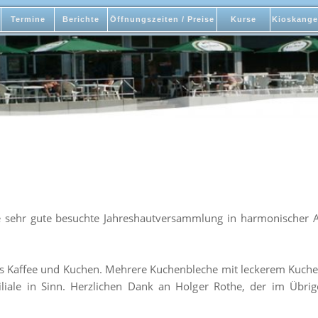
Termine
Berichte
Öffnungszeiten / Preise
Kurse
Kioskange
e sehr gute besuchte Jahreshautversammlung in harmonisch
los Kaffee und Kuchen. Mehrere Kuchenbleche mit leckerem Kuch
iliale in Sinn. Herzlichen Dank an Holger Rothe, der im Übrig