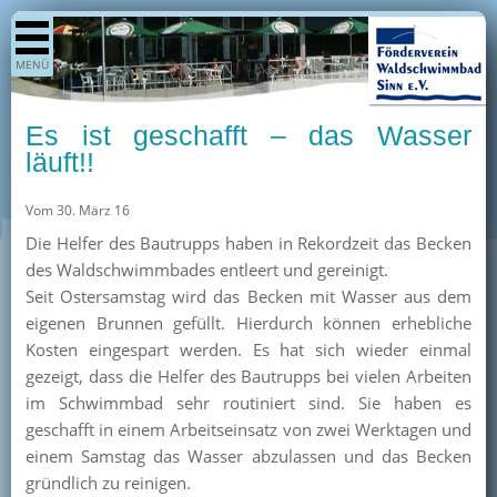
Shop
MENÜ
Aktuelles
Generationenpark
Es ist geschafft – das Wasser
Termine
läuft!!
Berichte
Vom 30. März 16
Bilder
Die Helfer des Bautrupps haben in Rekordzeit das Becken
Öffnungszeiten / Preise
des Waldschwimmbades entleert und gereinigt.
Seit Ostersamstag wird das Becken mit Wasser aus dem
Kurse
eigenen Brunnen gefüllt. Hierdurch können erhebliche
Kioskangebote
Kosten eingespart werden. Es hat sich wieder einmal
gezeigt, dass die Helfer des Bautrupps bei vielen Arbeiten
Unterstützer
im Schwimmbad sehr routiniert sind. Sie haben es
Über uns
geschafft in einem Arbeitseinsatz von zwei Werktagen und
einem Samstag das Wasser abzulassen und das Becken
Team
gründlich zu reinigen.
Pressearchiv