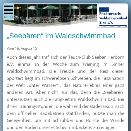
Shop
MENÜ
Aktuelles
Generationenpark
„Seebären“ im Waldschwimmbad
Termine
Vom 16. August 15
Berichte
Auch dieses Jahr traf sich der Tauch-Club Seebär Herborn
Bilder
e.V. einmal in der Woche zum Training im Sinner
Öffnungszeiten / Preise
Waldschwimmbad. Die Freude und der Reiz dieser
Sportart liegt im schwerelosen Schweben, die Faszination
Kurse
der Welt „unter Wasser“ , das Naturerlebnis einer ganz
Kioskangebote
anderen Art. Aber nicht nur das, denn die „Seebären“
unterstützen auch die Tätigkeit im Waldschwimmbad. Bei
Unterstützer
ihren Trainingsstunden, die während der Badesaison nach
Über uns
dem offiziellen Badebetrieb stattfanden, nutzte man die
Gelegenheit, um mit Schrubber und Bürste die Wände
Team
und den Boden unseres Schwimmbeckens zu reinigen.
Pressearchiv