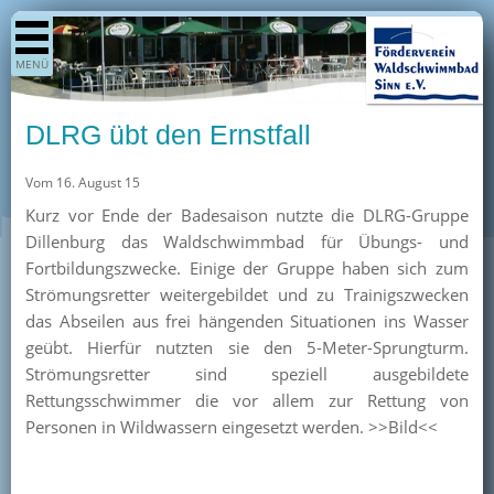
Shop
MENÜ
Aktuelles
Generationenpark
DLRG übt den Ernstfall
Termine
Vom 16. August 15
Berichte
Kurz vor Ende der Badesaison nutzte die DLRG-Gruppe
Bilder
Dillenburg das Waldschwimmbad für Übungs- und
Öffnungszeiten / Preise
Fortbildungszwecke. Einige der Gruppe haben sich zum
Strömungsretter weitergebildet und zu Trainigszwecken
Kurse
das Abseilen aus frei hängenden Situationen ins Wasser
Kioskangebote
geübt. Hierfür nutzten sie den 5-Meter-Sprungturm.
Strömungsretter sind speziell ausgebildete
Unterstützer
Rettungsschwimmer die vor allem zur Rettung von
Über uns
Personen in Wildwassern eingesetzt werden. >>Bild<<
Team
Pressearchiv