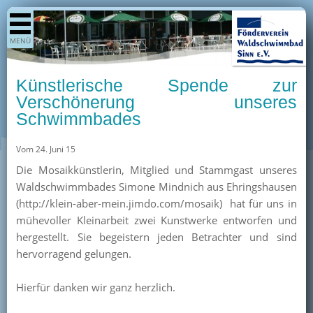
Shop
MENÜ
Aktuelles
Generationenpark
Künstlerische Spende zur
Termine
Verschönerung unseres
Schwimmbades
Berichte
Bilder
Vom 24. Juni 15
Öffnungszeiten / Preise
Die Mosaikkünstlerin, Mitglied und Stammgast unseres
Waldschwimmbades Simone Mindnich aus Ehringshausen
Kurse
(http://klein-aber-mein.jimdo.com/mosaik) hat für uns in
Kioskangebote
mühevoller Kleinarbeit zwei Kunstwerke entworfen und
hergestellt. Sie begeistern jeden Betrachter und sind
Unterstützer
hervorragend gelungen.
Über uns
Hierfür danken wir ganz herzlich.
Team
Pressearchiv