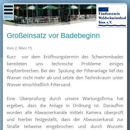
Shop
MENÜ
Aktuelles
Generationenpark
Großeinsatz vor Badebeginn
Termine
Vom 2. März 15
Berichte
Kurz vor dem Eröffnungstermin des Schwimmbades
Bilder
bereiteten uns technische Probleme einiges
Öffnungszeiten / Preise
Kopfzerbrechen. Bei der Spülung der Filteranlage lief das
Wasser nicht mehr ab und setzte den Technikraum unter
Kurse
Wasser einschließlich Filtersand.
Kioskangebote
Eine Überprüfung durch unsere Wartungsfirma hat
Unterstützer
ergeben, dass die Anlage in Ordnung ist. Daraufhin
Über uns
wurden alle Abwasserkanäle mittels Kamera überprüft
und hierbei festgestellt, dass der Abwasserkanal zur
Team
Straße teilweise eingebrochen und durch Wurzeln
Pressearchiv