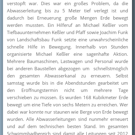
verstopft war. Dies war ein großes Problem, da die
Kontakt
Abwasserleitung bis zu 5 Meter tief verlegt ist und
dadurch bei Erneuerung große Mengen Erde bewegt
Mitglied werden
werden mussten. Ein Hilferuf an Michael Keßler vom
Tiefbauunternehmen Keßler und Pfaff sowie Joachim Funk
von Landschaftsbau Funk setzte eine unwahrscheinliche
schnelle Hilfe in Bewegung. Innerhalb von Stunden
organisierte Michael Keßler eine sagenhafte Aktion.
Mehrere Baumaschinen, Lastwagen und Personal wurde
bei anderen Baustellen abgezogen um schnellstmöglich
den gesamten Abwasserkanal zu erneuern. Selbst
samstag wurde bis in die Abendstunden gearbeitet um
den Eröffnungstermin nicht um mehrere Tage
verschieben zu müssen. Es wurden 168 Kubikmeter Erde
bewegt um eine Tiefe von sechs Metern zu erreichen. Wer
dabei war konnte nur staunen wie Berge von Erde bewegt
wurden. Alle Abwasserleitungen sind nunmehr erneuert
und auf dem technischen besten Stand. Im gesamten
Schwimmbadbereich sind damit alle Leitungen seit 2012