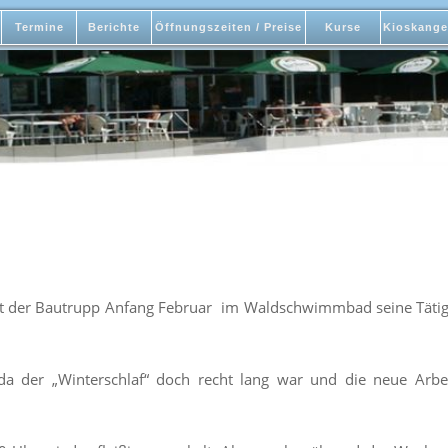
Termine
Berichte
Öffnungszeiten / Preise
Kurse
Kioskange
at der Bautrupp Anfang Februar im Waldschwimmbad seine Täti
 da der „Winterschlaf“ doch recht lang war und die neue Arbei