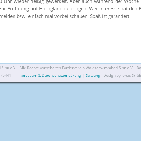
0 Uhr wieder fleißig gewerkelt. Aber auch während der Woche i
r Eröffnung auf Hochglanz zu bringen. Wer Interesse hat den Ba
elden bzw. einfach mal vorbei schauen. Spaß ist garantiert.
nn e.V. - Alle Rechte vorbehalten Förderverein Waldschwimmbad Sinn e.V. - Bal
279441 |
Impressum & Datenschutzerklärung
|
Satzung
- Design by Jonas Strä