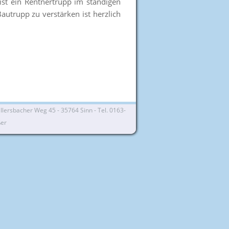
st ein Rentnertrupp im ständigen
utrupp zu verstärken ist herzlich
lersbacher Weg 45 - 35764 Sinn - Tel. 0163-
ßer