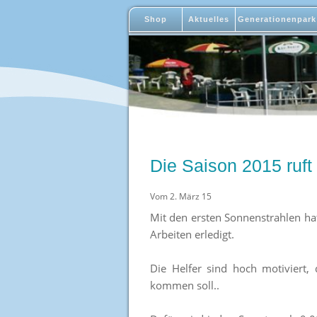
Shop
Aktuelles
Generationenpark
Die Saison 2015 ruft
Vom 2. März 15
Mit den ersten Sonnenstrahlen h
Arbeiten erledigt.
Die Helfer sind hoch motiviert,
kommen soll..