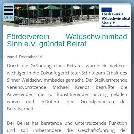
Shop
MENÜ
Aktuelles
Generationenpark
Förderverein Waldschwimmbad
Termine
Sinn e.V. gründet Beirat
Berichte
Vom 4. Dezember 14
Bilder
Durch die Gründung eines Beirates wurde ein weiterer
Öffnungszeiten / Preise
wichtiger in die Zukunft gerichteter Schritt zum Erhalt des
Sinner Waldschwimmbades gemacht. Der Stellvertretende
Kurse
Vereinsvorsitzende Michael Krenos begrüßte die
Kioskangebote
Anwesenden, die zur konstitierenden Sitzung geladen
waren und erläuterte den Grundgedanken der
Unterstützer
Beiratsarbeit
Über uns
Der Beirat hat beratende und unterstützende Funktion
Team
und soll insbesondere die Geschäftsführung der
Pressearchiv