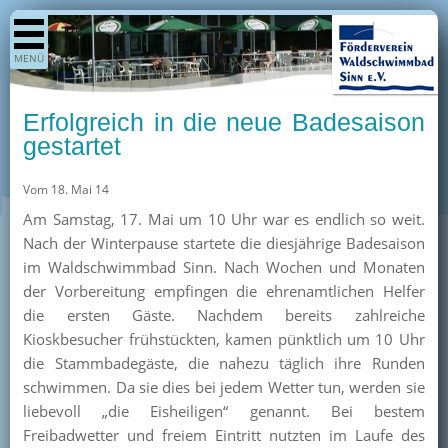
Shop
MENÜ
Aktuelles
Generationenpark
Erfolgreich in die neue Badesaison
Termine
gestartet
Berichte
Vom 18. Mai 14
Bilder
Am Samstag, 17. Mai um 10 Uhr war es endlich so weit.
Öffnungszeiten / Preise
Nach der Winterpause startete die diesjährige Badesaison
im Waldschwimmbad Sinn. Nach Wochen und Monaten
Kurse
der Vorbereitung empfingen die ehrenamtlichen Helfer
Kioskangebote
die ersten Gäste. Nachdem bereits zahlreiche
Kioskbesucher frühstückten, kamen pünktlich um 10 Uhr
Unterstützer
die Stammbadegäste, die nahezu täglich ihre Runden
Über uns
schwimmen. Da sie dies bei jedem Wetter tun, werden sie
liebevoll „die Eisheiligen“ genannt. Bei bestem
Team
Freibadwetter und freiem Eintritt nutzten im Laufe des
Pressearchiv