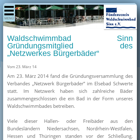
Shop
MENÜ
Aktuelles
Generationenpark
Waldschwimmbad Sinn
Termine
Gründungsmitglied des
„Netzwerkes Bürgerbäder“
Berichte
Bilder
Vom 23. März 14
Öffnungszeiten / Preise
Am 23. März 2014 fand die Gründungsversammlung des
Verbandes „Netzwerk Bürgerbäder” im Elsebad Schwerte
Kurse
statt. Im Netzwerk haben sich zahlreiche Bäder
Kioskangebote
zusammengeschlossen die ein Bad in der Form unseres
Waldschwimmbades betreiben.
Unterstützer
Über uns
Viele dieser Hallen- oder Freibäder aus den
Bundesländern Niedersachsen, Nordrhein-Westfalen,
Team
Hessen und Thüringen standen vor der Schließung.
Pressearchiv