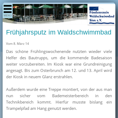
Shop
MENÜ
Aktuelles
Generationenpark
Frühjahrsputz im Waldschwimmbad
Termine
Vom 8. März 14
Berichte
Das schöne Frühlingswochenende nutzten wieder viele
Bilder
Helfer des Bautrupps, um die kommende Badesaison
Öffnungszeiten / Preise
weiter vorzubereiten. Im Kiosk war eine Grundreinigung
angesagt. Bis zum Osterbrunch am 12. und 13. April wird
Kurse
der Kiosk in neuem Glanz erstrahlen.
Kioskangebote
Außerdem wurde eine Treppe montiert, von der aus man
Unterstützer
nun sicher vom Bademeisterbereich in den
Über uns
Technikbereich kommt. Hierfür musste bislang ein
Trampelpfad am Hang genutzt werden.
Team
Pressearchiv